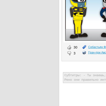
30
Себастьян Ф
Гран-при Ав
3
Субтитры: - Ты знаешь,
Рено они правильно инт