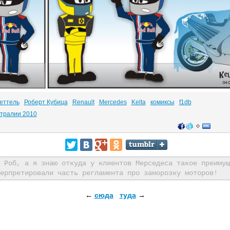
еттель
Роберт Кубица
Renault
Mercedes
Kelta
комиксы
f1db
стралии 2010
 Роб, а я знаю откуда у клиентов Мерседеса такое преимущ
ерпретировали часть регламента про заморозку моторов!
←
сюда
туда
→