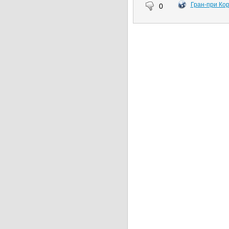
Гран-при Ко
0