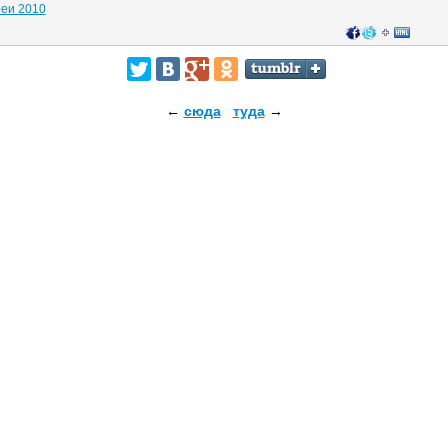
реи 2010
←
сюда
туда
→