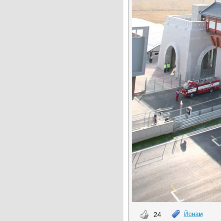
24
Йонам