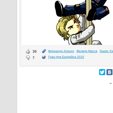
39
Фернандо Алонсо
Фелипе Масса
Льюис Х
Гран-при Бахрейна 2010
7