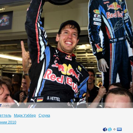
еттель
Марк Уэббер
Сузука
онии 2010