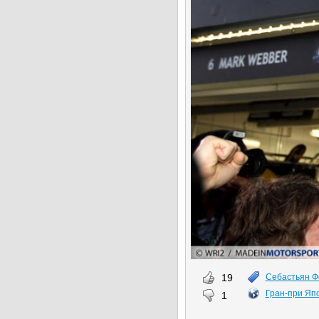
19
Себастьян Ф
Гран-при Яп
1