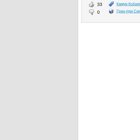
33
Камуи Коба
Гран-при Си
0