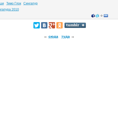
яши
Тимо Глок
Сингапур
нгапура 2010
←
сюда
туда
→