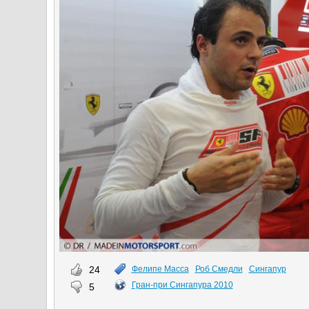
24
Фелипе Масса
Роб Смедли
Сингапур
Гран-при Сингапура 2010
5