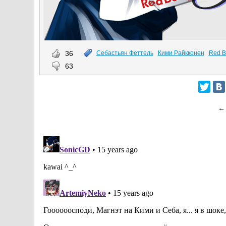
36
Себастьян Феттель
Кими Райкконен
Red B
63