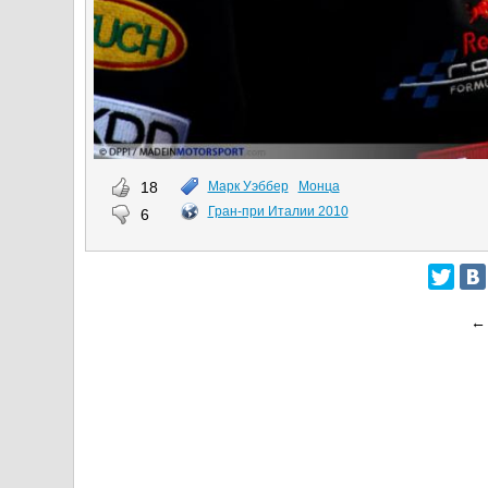
18
Марк Уэббер
Монца
Гран-при Италии 2010
6