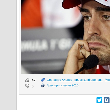
42
Фернандо Алонсо
пресс-конференция
Мо
Гран-при Италии 2010
6