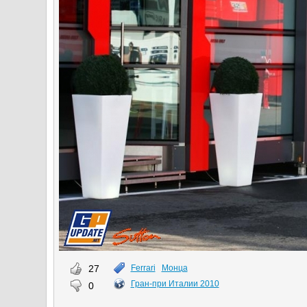
27
Ferrari
Монца
Гран-при Италии 2010
0