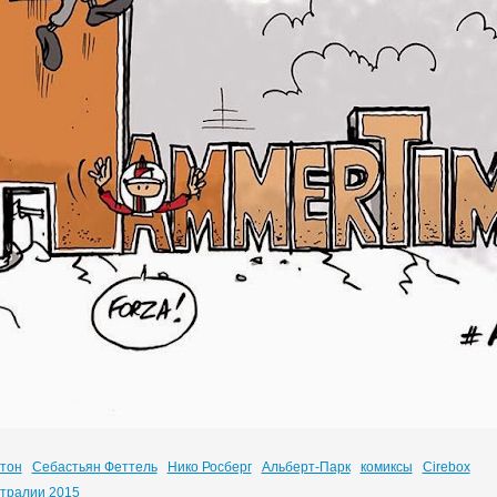
тон
Себастьян Феттель
Нико Росберг
Альберт-Парк
комиксы
Cirebox
стралии 2015