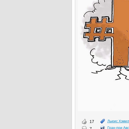
17
Льюис Хэмил
Гран-при Ав
7