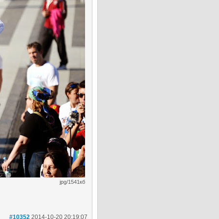
jpg/1541кб
#10352
2014-10-20 20:19:07