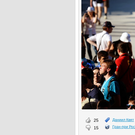
25
Даниил Квят
Гран-при Ро
15