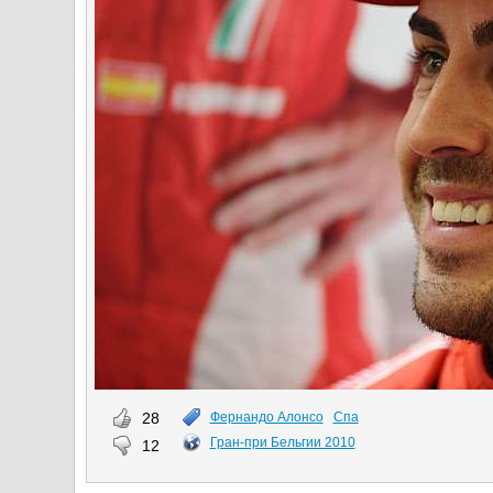
28
Фернандо Алонсо
Спа
Гран-при Бельгии 2010
12