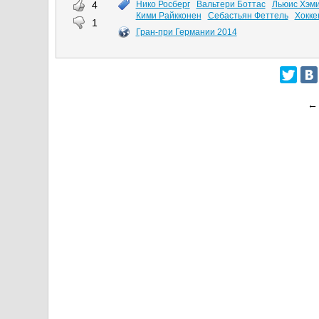
4
Нико Росберг
Вальтери Боттас
Льюис Хэм
Кими Райкконен
Себастьян Феттель
Хокке
1
Гран-при Германии 2014