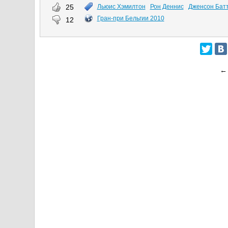
25
Льюис Хэмилтон
Рон Деннис
Дженсон Бат
Гран-при Бельгии 2010
12