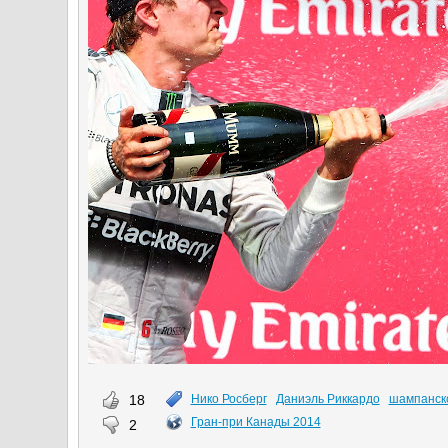
18
Нико Росберг
Даниэль Риккардо
шампанск
Гран-при Канады 2014
2